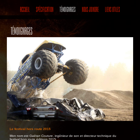
ACCUEIL
SPÉCIFICATION
TÉMOIGNAGES
NOUS JOINDRE
LIENS UTILES
TÉMOIGNAGES
Le festival hors route 2015
Mon nom est
Gaétan Couture
, ingénieur de son et directeur technique du
festival hors route éditions 2015.