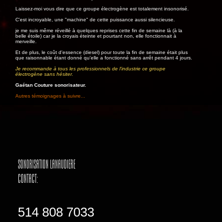
Laissez-moi vous dire que ce groupe électrogène est totalement insonorisé.
C'est incroyable, une "machine" de cette puissance aussi silencieuse.
je me suis même réveillé à quelques reprises cette fin de semaine là (à la
belle étoile) car je la croyais éteinte et pourtant non, elle fonctionnait à
merveille.
Et de plus, le coût d'essence (diesel) pour toute la fin de semaine était plus
que raisonnable étant donné qu'elle a fonctionné sans arrêt pendant 4 jours.
Je recommande à tous les professionnels de l'industrie ce groupe
électrogène sans hésiter.
Gaétan Couture sonorisateur.
Autres témoignages à suivre...
Sonorisation Lanaudiere
CONTACT:
514 808 7033